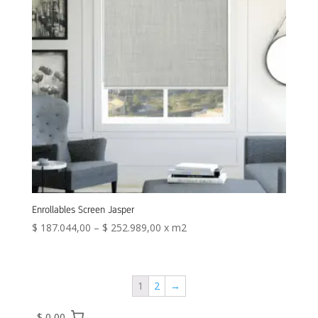
Enrollables Screen Jasper
$
187.044,00
–
$
252.989,00
x m2
1
2
→
$ 0,00