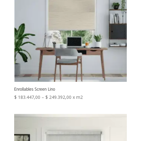
Enrollables Screen Lino
$
183.447,00
–
$
249.392,00
x m2