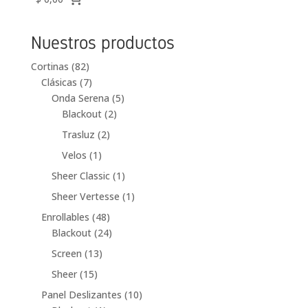
Nuestros productos
82
Cortinas
82
productos
7
Clásicas
7
productos
5
Onda Serena
5
2
productos
Blackout
2
productos
2
Trasluz
2
productos
1
Velos
1
producto
1
Sheer Classic
1
producto
1
Sheer Vertesse
1
producto
48
Enrollables
48
productos
24
Blackout
24
productos
13
Screen
13
productos
15
Sheer
15
productos
10
Panel Deslizantes
10