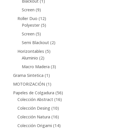
1
productos
Blackout
1
producto
9
Screen
9
productos
12
Roller Duo
12
productos
5
Polyester
5
productos
5
Screen
5
productos
2
Semi Blackout
2
productos
5
Horizontables
5
2
productos
Aluminio
2
productos
3
Macro Madera
3
productos
1
Grama Sintetica
1
producto
1
MOTORIZACIÓN
1
producto
56
Papeles de Colgadura
56
16
productos
Colección Abstract
16
productos
10
Colección Desing
10
productos
16
Colección Natura
16
productos
14
Colección Origami
14