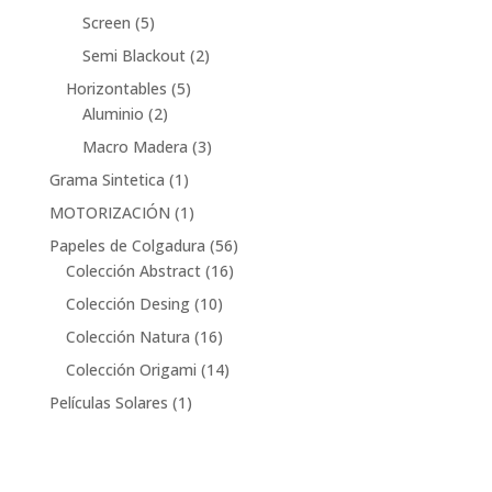
productos
5
Screen
5
productos
2
Semi Blackout
2
productos
5
Horizontables
5
2
productos
Aluminio
2
productos
3
Macro Madera
3
productos
1
Grama Sintetica
1
producto
1
MOTORIZACIÓN
1
producto
56
Papeles de Colgadura
56
16
productos
Colección Abstract
16
productos
10
Colección Desing
10
productos
16
Colección Natura
16
productos
14
Colección Origami
14
productos
1
Películas Solares
1
producto