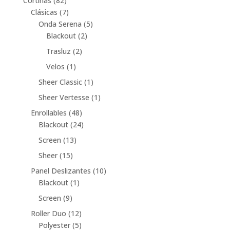
Cortinas
82
productos
7
Clásicas
7
productos
5
Onda Serena
5
2
productos
Blackout
2
productos
2
Trasluz
2
productos
1
Velos
1
producto
1
Sheer Classic
1
producto
1
Sheer Vertesse
1
producto
48
Enrollables
48
productos
24
Blackout
24
productos
13
Screen
13
productos
15
Sheer
15
productos
10
Panel Deslizantes
10
1
productos
Blackout
1
producto
9
Screen
9
productos
12
Roller Duo
12
productos
5
Polyester
5