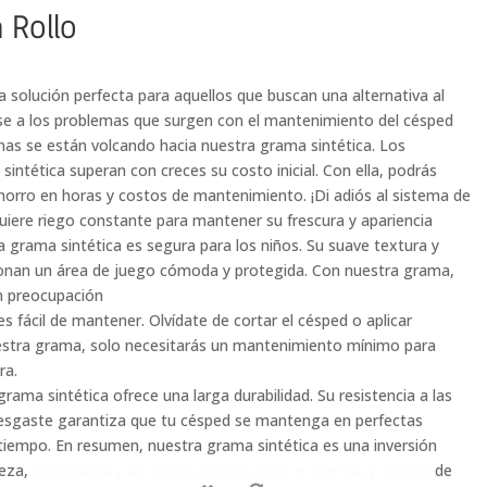
 Rollo
a solución perfecta para aquellos que buscan una alternativa al
se a los problemas que surgen con el mantenimiento del césped
nas se están volcando hacia nuestra grama sintética. Los
sintética superan con creces su costo inicial. Con ella, podrás
horro en horas y costos de mantenimiento. ¡Di adiós al sistema de
uiere riego constante para mantener su frescura y apariencia
 grama sintética es segura para los niños. Su suave textura y
ionan un área de juego cómoda y protegida. Con nuestra grama,
in preocupación
s fácil de mantener. Olvídate de cortar el césped o aplicar
estra grama, solo necesitarás un mantenimiento mínimo para
ra.
rama sintética ofrece una larga durabilidad. Su resistencia a las
 desgaste garantiza que tu césped se mantenga en perfectas
iempo. En resumen, nuestra grama sintética es una inversión
lleza, comodidad y un ahorro significativo en tiempo y costos de