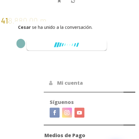
418.880,00
m
Cesar
se ha unido a la conversación.
¡Hola! Bienvenidos a
Tenndalux
Mi cuenta

Síguenos
Medios de Pago