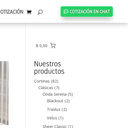
COTIZACIÓN
COTIZACIÓN EN CHAT
$ 0,00
Nuestros
productos
82
Cortinas
82
productos
7
Clásicas
7
productos
5
Onda Serena
5
2
productos
Blackout
2
productos
2
Trasluz
2
productos
1
Velos
1
producto
1
Sheer Classic
1