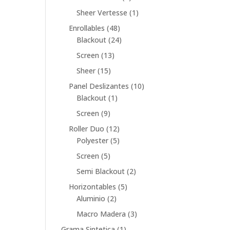
producto
1
Sheer Vertesse
1
producto
48
Enrollables
48
productos
24
Blackout
24
productos
13
Screen
13
productos
15
Sheer
15
productos
10
Panel Deslizantes
10
1
productos
Blackout
1
producto
9
Screen
9
productos
12
Roller Duo
12
productos
5
Polyester
5
productos
5
Screen
5
productos
2
Semi Blackout
2
productos
5
Horizontables
5
2
productos
Aluminio
2
productos
3
Macro Madera
3
productos
1
Grama Sintetica
1