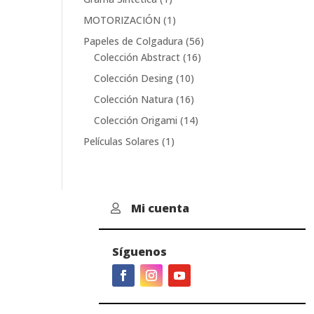
producto
1
MOTORIZACIÓN
1
producto
56
Papeles de Colgadura
56
16
productos
Colección Abstract
16
productos
10
Colección Desing
10
productos
16
Colección Natura
16
productos
14
Colección Origami
14
productos
1
Películas Solares
1
producto
Mi cuenta

Síguenos