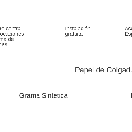
ro contra
Instalación
As
vocaciones
gratuita
Es
oma de
das
Papel de Colgad
Grama Sintetica