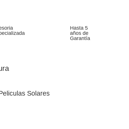
esoria
Hasta 5
pecializada
años de
Garantía
ura
Peliculas Solares