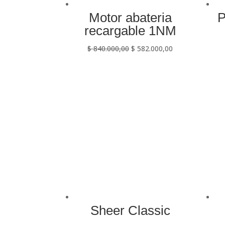
Motor abateria
P
recargable 1NM
$
840.000,00
$
582.000,00
Sheer Classic