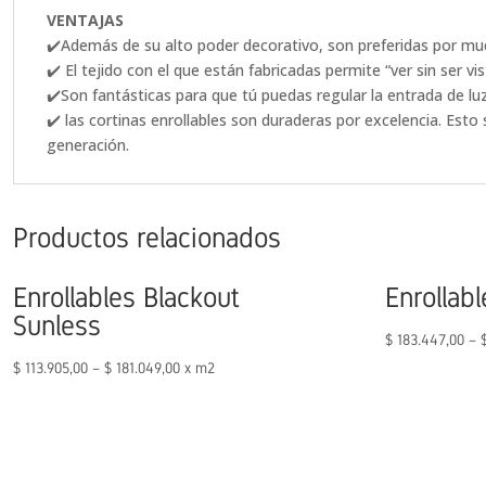
VENTAJAS
✔️Además de su alto poder decorativo, son preferidas por muc
✔️ El tejido con el que están fabricadas permite “ver sin ser vi
✔️Son fantásticas para que tú puedas regular la entrada de l
✔️ las cortinas enrollables son duraderas por excelencia. Esto
generación.
Productos relacionados
Enrollables Blackout
Enrollab
Sunless
$
183.447,00
–
$
113.905,00
–
$
181.049,00
x m2