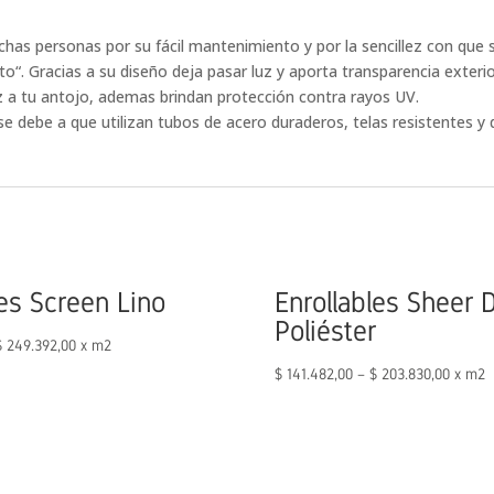
has personas por su fácil mantenimiento y por la sencillez con que s
sto“. Gracias a su diseño deja pasar luz y aporta transparencia exterio
uz a tu antojo, ademas brindan protección contra rayos UV.
 se debe a que utilizan tubos de acero duraderos, telas resistentes 
les Screen Lino
Enrollables Sheer 
Poliéster
$
249.392,00
x m2
$
141.482,00
–
$
203.830,00
x m2