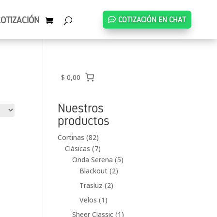
COTIZACIÓN
COTIZACIÓN EN CHAT
$ 0,00
Nuestros
productos
82
Cortinas
82
productos
7
Clásicas
7
productos
5
Onda Serena
5
2
productos
Blackout
2
productos
2
Trasluz
2
productos
1
Velos
1
producto
1
Sheer Classic
1