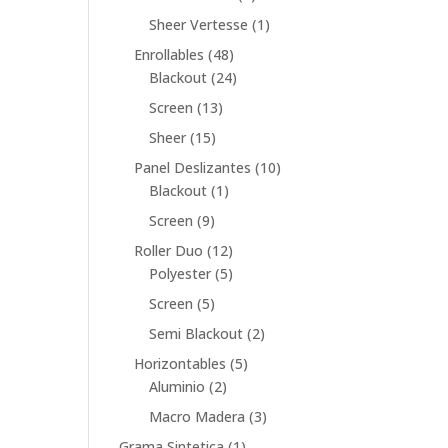
producto
1
Sheer Vertesse
1
producto
48
Enrollables
48
productos
24
Blackout
24
productos
13
Screen
13
productos
15
Sheer
15
productos
10
Panel Deslizantes
10
1
productos
Blackout
1
producto
9
Screen
9
productos
12
Roller Duo
12
productos
5
Polyester
5
productos
5
Screen
5
productos
2
Semi Blackout
2
productos
5
Horizontables
5
2
productos
Aluminio
2
productos
3
Macro Madera
3
productos
1
Grama Sintetica
1