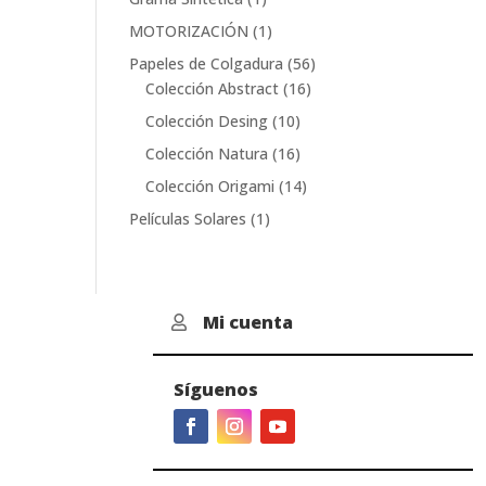
producto
1
MOTORIZACIÓN
1
producto
56
Papeles de Colgadura
56
16
productos
Colección Abstract
16
productos
10
Colección Desing
10
productos
16
Colección Natura
16
productos
14
Colección Origami
14
productos
1
Películas Solares
1
producto
Mi cuenta

Síguenos