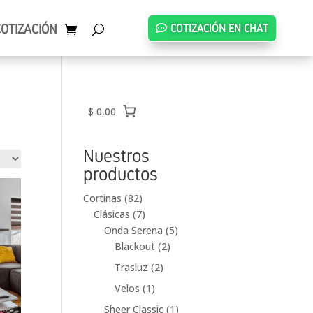
COTIZACIÓN
COTIZACIÓN EN CHAT
$ 0,00
Nuestros
productos
82
Cortinas
82
productos
7
Clásicas
7
productos
5
Onda Serena
5
2
productos
Blackout
2
productos
2
Trasluz
2
productos
1
Velos
1
producto
1
Sheer Classic
1