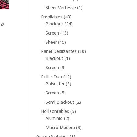
producto
1
Sheer Vertesse
1
producto
48
Enrollables
48
productos
24
Blackout
24
m2
productos
13
Screen
13
productos
15
Sheer
15
productos
10
Panel Deslizantes
10
1
productos
Blackout
1
producto
9
Screen
9
productos
12
Roller Duo
12
productos
5
Polyester
5
productos
5
Screen
5
productos
2
Semi Blackout
2
productos
5
Horizontables
5
2
productos
Aluminio
2
productos
3
Macro Madera
3
productos
1
Grama Sintetica
1