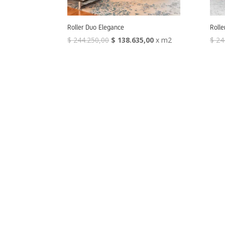
Roller Duo Elegance
Roll
$
244.250,00
$
138.635,00
x m2
$
24