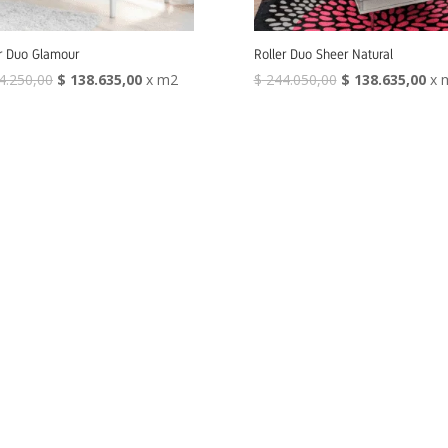
er Duo Glamour
Roller Duo Sheer Natural
4.250,00
$
138.635,00
x m2
$
244.050,00
$
138.635,00
x 