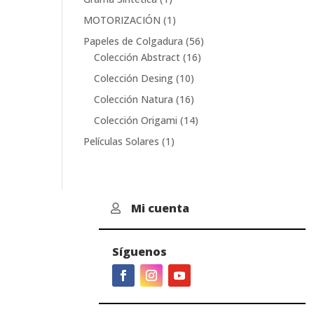
producto
1
MOTORIZACIÓN
1
producto
56
Papeles de Colgadura
56
16
productos
Colección Abstract
16
productos
10
Colección Desing
10
productos
16
Colección Natura
16
productos
14
Colección Origami
14
productos
1
Películas Solares
1
producto
Mi cuenta

Síguenos