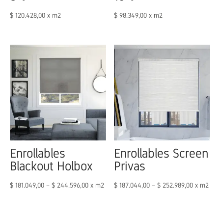
$
120.428,00
x m2
$
98.349,00
x m2
Enrollables
Enrollables Screen
Blackout Holbox
Privas
$
181.049,00
–
$
244.596,00
x m2
$
187.044,00
–
$
252.989,00
x m2