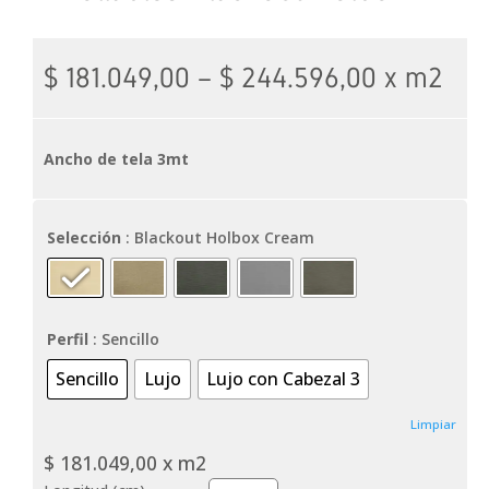
$
181.049,00
–
$
244.596,00
x m2
Ancho de tela 3mt
Selección
: Blackout Holbox Cream
Perfil
: Sencillo
Sencillo
Lujo
Lujo con Cabezal 3
Limpiar
$
181.049,00
x m2