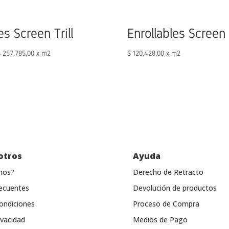
es Screen Trill
Enrollables Screen
$
257.785,00
x m2
$
120.428,00
x m2
otros
Ayuda
mos?
Derecho de Retracto
ecuentes
Devolución de productos
ondiciones
Proceso de Compra
ivacidad
Medios de Pago