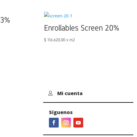
 3%
Enrollables Screen 20%
$
116.620,00
x m2
Mi cuenta

Síguenos