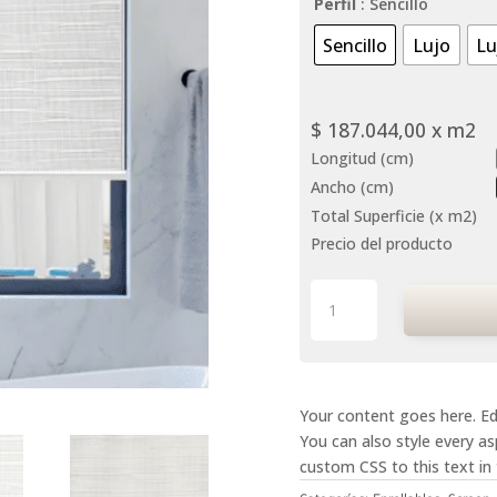
Perfil
: Sencillo
Sencillo
Lujo
Lu
$
187.044,00
x m2
Longitud (cm)
Ancho (cm)
Total Superficie (x m2)
Precio del producto
Enrollables
Screen
Privas
cantidad
Your content goes here. Edi
You can also style every a
custom CSS to this text in