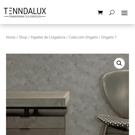
Home
/
Shop
/
Papeles de Colgadura
/
Colección Origami
/ Origami 7