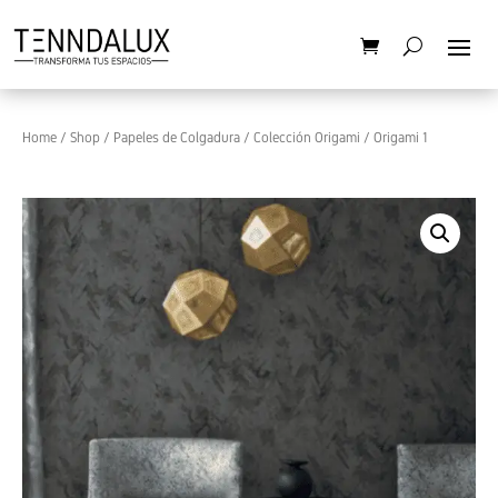
Home
/
Shop
/
Papeles de Colgadura
/
Colección Origami
/ Origami 1