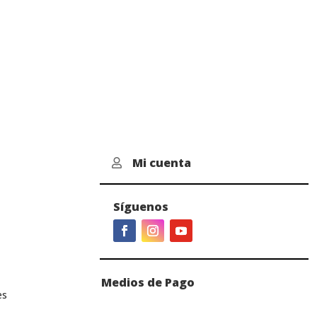
Mi cuenta

Síguenos
Medios de Pago
es