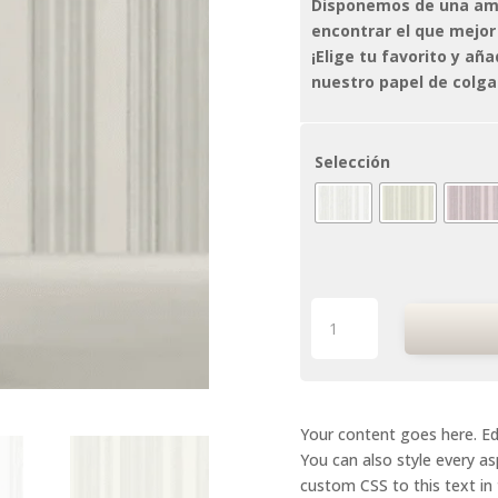
Disponemos de una amp
encontrar el que mejor
¡Elige tu favorito y añ
nuestro papel de colga
Selección
Natura
16
cantidad
Your content goes here. Edi
You can also style every a
custom CSS to this text in