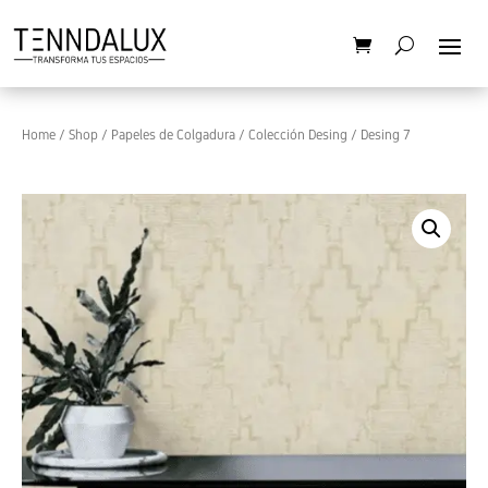
Home
/
Shop
/
Papeles de Colgadura
/
Colección Desing
/ Desing 7