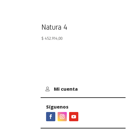
Natura 4
$
452.914,00
Mi cuenta

Síguenos