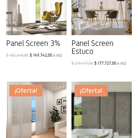
Panel Screen 3%
Panel Screen
Estuco
$
182.248,00
$
149.742,00
x m2
$
219.417,00
$
177.727,00
x m2
¡Oferta!
¡Oferta!